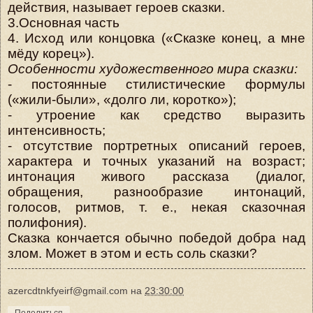
действия, называет героев сказки.
3.Основная часть
4. Исход или концовка («Сказке конец, а мне
мёду корец»).
Особенности художественного мира сказки:
- постоянные стилистические формулы
(«жили-были», «долго ли, коротко»);
- утроение как средство выразить
интенсивность;
- отсутствие портретных описаний героев,
характера и точных указаний на возраст;
интонация живого рассказа (диалог,
обращения, разнообразие интонаций,
голосов, ритмов, т. е., некая сказочная
полифония).
Сказка кончается обычно победой добра над
злом. Может в этом и есть соль сказки?
azercdtnkfyeirf@gmail.com
на
23:30:00