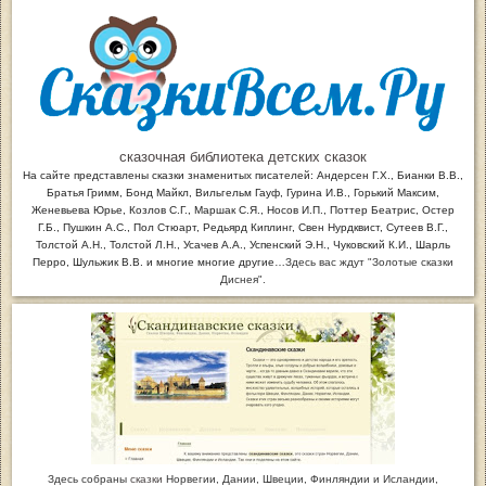
сказочная библиотека детских сказок
На сайте представлены сказки знаменитых писателей: Андерсен Г.Х., Бианки В.В.,
Братья Гримм, Бонд Майкл, Вильгельм Гауф, Гурина И.В., Горький Максим,
Женевьева Юрье, Козлов С.Г., Маршак С.Я., Носов И.П., Поттер Беатрис, Остер
Г.Б., Пушкин А.С., Пол Стюарт, Редьярд Киплинг, Свен Нурдквист, Сутеев В.Г.,
Толстой А.Н., Толстой Л.Н., Усачев А.А., Успенский Э.Н., Чуковский К.И., Шарль
Перро, Шульжик В.В. и многие многие другие…
Здесь вас ждут "Золотые сказки
Диснея".
Здесь собраны
сказки
Норвегии, Дании, Швеции, Финляндии и Исландии,