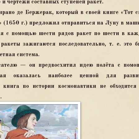
 и чертежи составных ступеней ракет.
рано де Бержерак, который в своей книге «Тот с
 (1650 г.) предложил отправиться на Луну в маш
ся с помощью шести рядов ракет по шести в каж
 ракеты зажигаются последовательно, т. е. это 
етная система.
сателю — он предвосхитил идею полёта с помо
орая оказалась наиболее ценной для разви
 книга по истории космонавтики не обходится 
.