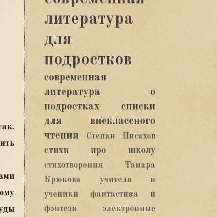
литература
для
подростков
современная
литература о
подростках
списки
для внеклассного
так.
чтения
Степан Писахов
рить
стихи про школу
стихотворения
Тамара
ами
Крюкова
учителя и
ному
ученики
фантастика и
фэнтези
электронные
уды