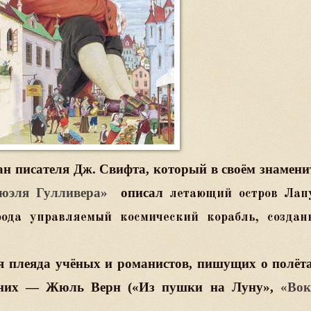
ман писателя Дж. Свифта, который в своём знамен
мюэля Гулливера»
описал
летающий остров Лапу
рода управляемый космический корабль, создан
я плеяда учёных и романистов, пишущих о полёт
 них — Жюль Верн («Из пушки на Луну»,
«Вок