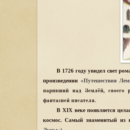
В 1726 году увидел свет ро
произведении
«Путешествия Ле
паривший над Землёй, своего 
фантазией писателя.
В
XIX
веке появляется цела
космос. Самый знаменитый из
Луны»).