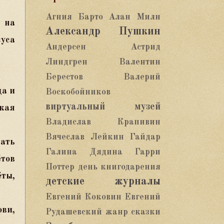
Агния Барто
Алан Милн
 на
Александр Пушкин
уса
Андерсен
Астрид
Линдгрен
Валентин
Берестов
Валерий
да и
Воскобойников
виртуальный музей
ская
Владислав Крапивин
Вячеслав Лейкин
Гайдар
тать
Галина Дядина
Гарри
ётов
Поттер
день книгодарения
ёты,
детские журналы
Евгений Коковин
Евгений
ви,
Рудашевский
жанр сказки