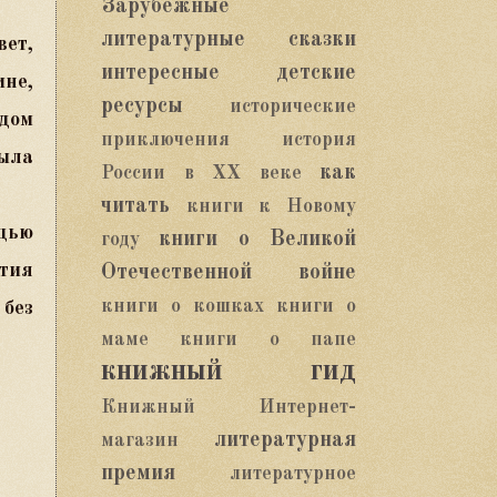
Зарубежные
литературные сказки
вет,
интересные детские
ине,
ресурсы
исторические
дом
приключения
история
была
как
России в XX веке
читать
книги к Новому
щью
книги о Великой
году
тия
Отечественной войне
книги о кошках
книги о
без
маме
книги о папе
книжный гид
Книжный Интернет-
литературная
магазин
премия
литературное