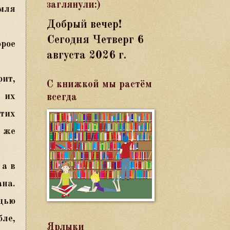
заглянули:)
емля
Добрый вечер!
Сегодня
Четверг 6
орое
августа 2026 г.
рит,
С книжкой мы растём
 их
всегда
тих
 же
 а в
на.
щью
ле,
Ярлыки