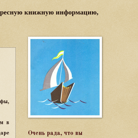
ресную
книжную
информацию,
фы,
м в
Очень рада, что вы
царе