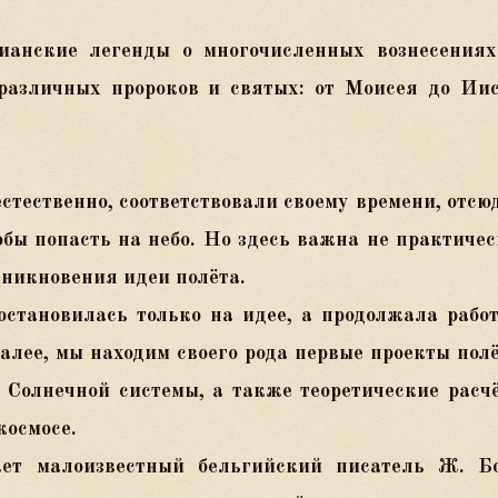
ианские легенды о многочисленных вознесениях
различных пророков и святых: от Моисея до Иис
стественно, соответствовали своему времени, отсю
бы попасть на небо. Но здесь важна не практиче
зникновения идеи полёта.
остановилась только на идее, а продолжала рабо
далее, мы находим своего рода первые проекты пол
 Солнечной системы, а также теоретические расч
космосе.
ает малоизвестный бельгийский писатель Ж. Бо