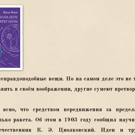
неправдоподобные вещи. Но на самом деле это не 
авить в своём воображении, другие сумеют претво
ясно, что средством передвижения за предел
ько ракета. Об этом в 1903 году сообщил науч
течественник К. Э. Циолковский. Идеи и тр