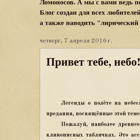
Ломоносов. А мы с вами ведь п
Блог создан
для всех
люби
телей
а также наводить "лирический
четверг, 7 апреля 2016 г.
Привет тебе, небо
Легенды о полёте на небе
предания, посвящённые этой теме,
Пожалуй, наиболее древне
клинописных табличках. Это асс