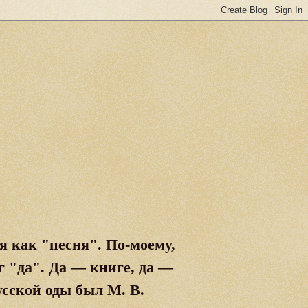
я как "песня". По-моему,
г "да". Да
—
книге, да
—
сской оды был М. В.