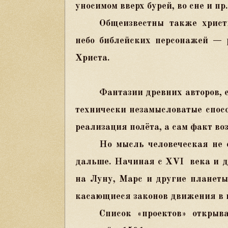
уносимом вверх бурей, во сне и пр.
Общеизвестны также христ
небо библейских персонажей — 
Христа.
Фантазии древних авторов, е
технически незамысловатые спосо
реализация полёта, а сам факт во
Но мысль человеческая не 
дальше. Начиная с
XVI
века и 
на Луну, Марс и другие планеты
касающиеся законов движения в 
Список «проектов» открыв