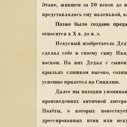
Этане, жившем за 20 веков до н
представлялась ему маленькой, как
Позже было создано пред
относится к
X
в. до н. э.
Искусный изобретатель Деда
сделал себе и своему сыну Ика
воском. На них Дедал с сыном
крыльях слишком высоко, солнц
успешно прилетел на Сицилию.
Далее мы находим упоминани
произведениях античной литер
Полёты, о которых повеству
дрессированных птиц или иску