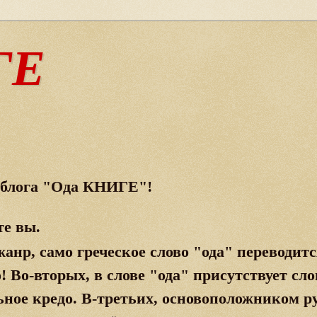
ГЕ
х блога "Ода КНИГЕ"
!
те вы.
анр, само греческое слово "ода" переводитс
о!
Во-вторых, в слове "ода" присутствует сло
ьное кредо.
В-третьих, основоположником ру