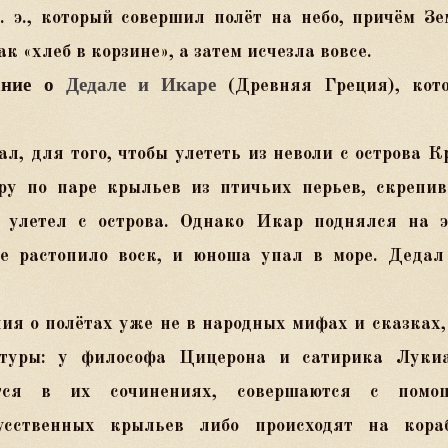
. э., который совершил полёт на небо, причём З
 «хлеб в корзине», а затем исчезла вовсе.
ание о
Дедале и Икаре
(Древняя Греция)
, кот
л, для того, чтобы улететь из неволи с острова К
ру по паре крыльев из птичьих перьев, скрепив
 улетел с острова. Однако Икар поднялся на э
е растопило воск, и юноша упал в море. Дедал
я о полётах уже не в народных мифах и сказках,
атуры: у философа Цицерона и сатирика Лукиа
ется в их сочинениях, совершаются с помо
сственных крыльев либо происходят на кораб