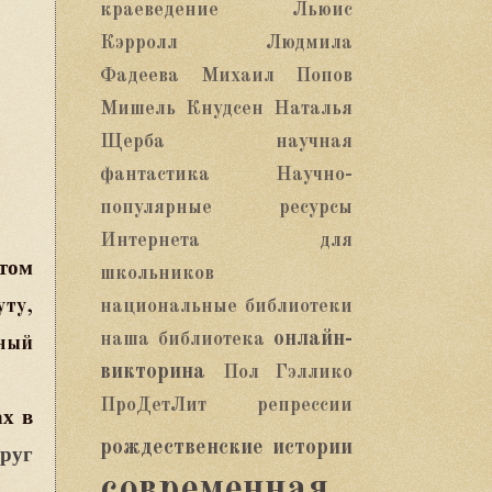
краеведение
Льюис
Кэрролл
Людмила
Фадеева
Михаил Попов
Мишель Кнудсен
Наталья
Щерба
научная
фантастика
Научно-
популярные ресурсы
Интернета для
итом
школьников
ту,
национальные библиотеки
онлайн-
наша библиотека
ный
викторина
Пол Гэллико
ПроДетЛит
репрессии
ах в
рождественские истории
руг
современная